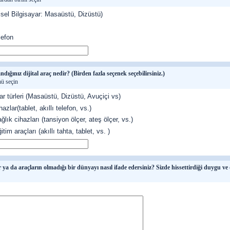
sel Bilgisayar: Masaüstü, Dizüstü)
lefon
dığınız dijital araç nedir? (Birden fazla seçenek seçebilirsiniz.)
ü seçin
ar türleri (Masaüstü, Dizüstü, Avuçiçi vs)
azlar(tablet, akıllı telefon, vs.)
ağlık cihazları (tansiyon ölçer, ateş ölçer, vs.)
ğitim araçları (akıllı tahta, tablet, vs. )
r ya da araçların olmadığı bir dünyayı nasıl ifade edersiniz? Sizde hissettirdiği duygu ve