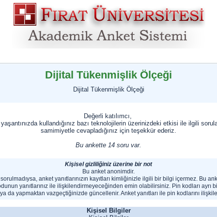
Dijital Tükenmişlik Ölçeği
Dijital Tükenmişlik Ölçeği
Değerli katılımcı,
aşantınızda kullandığınız bazı teknolojilerin üzerinizdeki etkisi ile ilgili soru
samimiyetle cevapladığınız için teşekkür ederiz.
Bu ankette 14 soru var.
Kişisel gizliliğiniz üzerine bir not
Bu anket anonimdir.
orulmadıysa, anket yanıtlarınızın kayıtları kimliğinizle ilgili bir bilgi içermez. Bu a
odunun yanıtlarınız ile ilişkilendirmeyeceğinden emin olabilirsiniz. Pin kodları ayrı b
a da yapmaktan vazgeçtiğinizde güncellenir. Anket yanıtları ile pin kodlarını ilişkile
Kişisel Bilgiler