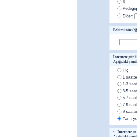
6
Pedegoj
Diğer:
Bölümünüz (eğe
İnternete günl
Aşağıdaki yanıtl
Hiç
1 saatt
1-3 saat
3-5 saat
5-7 saat
7-9 saat
9 saatte
Yanıt y
İnternete e
*
Aşağıdaki yanıtl