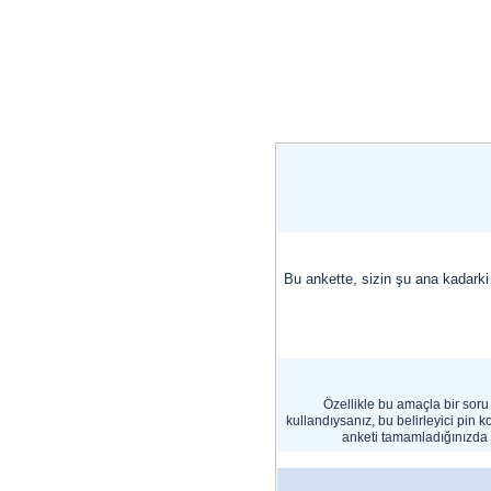
Bu ankette, sizin şu ana kadarki y
Özellikle bu amaçla bir soru s
kullandıysanız, bu belirleyici pin k
anketi tamamladığınızda y