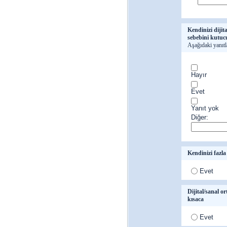
Kendinizi diji
sebebini kutucu
Aşağıdaki yanıtl
Hayır
Evet
Yanıt yok
Diğer:
Kendinizi fazla
Evet
Dijital/sanal o
kısaca
Evet