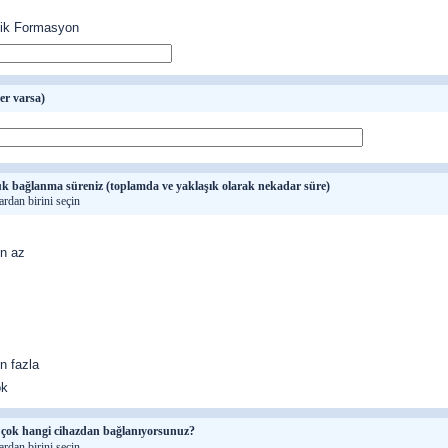
ik Formasyon
r varsa)
ük bağlanma süreniz (toplamda ve yaklaşık olarak nekadar süre)
ardan birini seçin
en az
n fazla
ok
n çok hangi cihazdan bağlanıyorsunuz?
ardan birini seçin