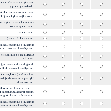
r ve araçlar arası değişim bana
yıpratıcı gelmektedir.
aki olaylara ve durumlara karşı
ildiğince ilgim/isteğim azaldı.
aki kişilere karşı tahammülüm
azaldı/duyarsızlaştım.
Sabırsızlaştım.
Çabuk öfkelenir oldum.
ığında/çevrimdışı olduğumda
ndimi huzursuz hissediyorum.
 ne oldu diye bir an aklımdan
çıkmıyor.
ığında/çevrimdışı olduğumda
ndimi boşlukta hissediyorum.
ital araçlarım (telefon, tablet,
madığında kendimi çıplak gibi
düşünüyorum.
tlerimi, facebook adresimi, e-
i, mesajlarımı kontrol ederim,
i garip/huzursuz hissederim.
ığında/çevrimdışı olduğumda
ücümü yitirmiş hissediyorum.