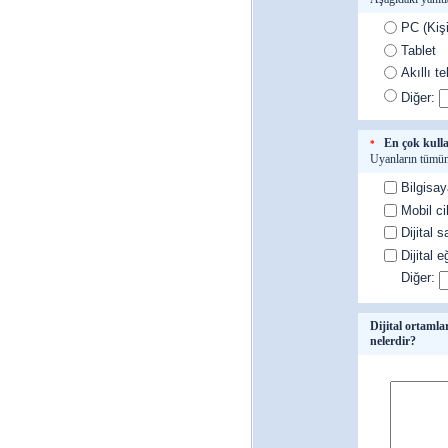
PC (Kişi
Tablet
Akıllı te
Diğer:
En çok kullan
*
Uyanların tümün
Bilgisay
Mobil cih
Dijital s
Dijital e
Diğer:
Dijital ortamla
nelerdir?