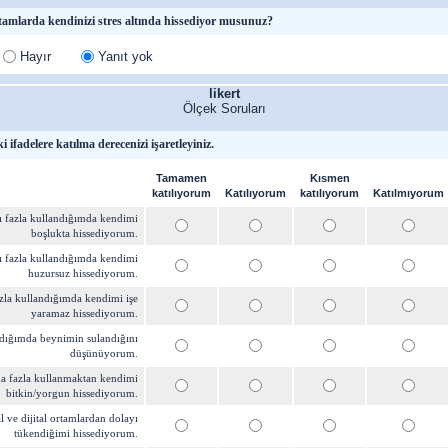
rtamlarda kendinizi stres altında hissediyor musunuz?
Hayır
Yanıt yok
likert
Ölçek Soruları
 ifadelere katılma derecenizi işaretleyiniz.
Tamamen
Kısmen
katılıyorum
Katılıyorum
katılıyorum
Katılmıyorum
arı fazla kullandığımda kendimi
boşlukta hissediyorum.
arı fazla kullandığımda kendimi
huzursuz hissediyorum.
fazla kullandığımda kendimi işe
yaramaz hissediyorum.
ndığımda beynimin sulandığını
düşünüyorum.
 fazla kullanmaktan kendimi
bitkin/yorgun hissediyorum.
l ve dijital ortamlardan dolayı
tükendiğimi hissediyorum.