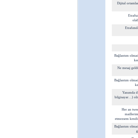
Dijital ortamla
Etraft
olab
Etrafımd
Bağlantım olmad
ke
Ne mesaj geldi
Bağlantım olmad
ke
Yanımda dij
bilgisayar…) ol
Her an twee
maillerim
etmezsem kendim
Bağlantım olmad
g