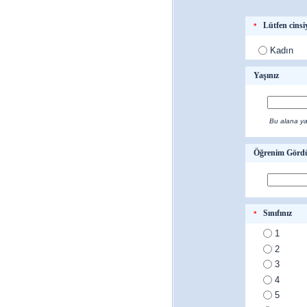
Lütfen cinsiy
*
Kadın
Yaşınız
Bu alana yal
Öğrenim Gördü
Sınıfınız
*
1
2
3
4
5