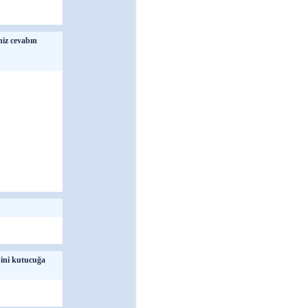
niz cevabın
bini kutucuğa