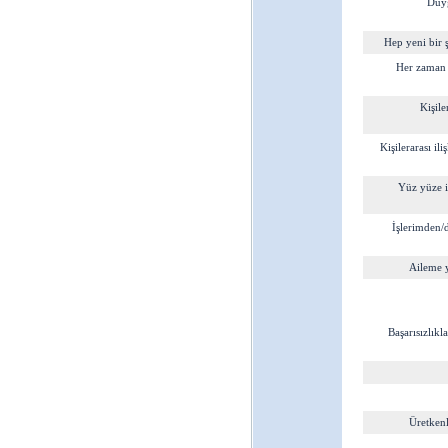
Duyg
Hep yeni bir 
Her zaman 
Kişile
Kişilerarası il
Yüz yüze i
İşlerimden/
Aileme 
Başarısızlıkl
Üretkenl