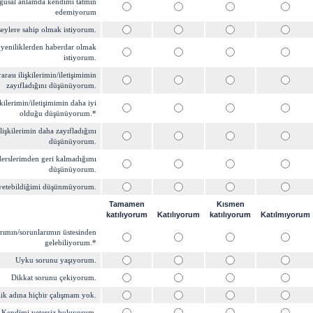
usal anlamda kendimi tatmin
edemiyorum
şeylere sahip olmak istiyorum.
yeniliklerden haberdar olmak
istiyorum.
rarası ilişkilerimin/iletişimimin
zayıfladığını düşünüyorum.
işkilerimin/iletişimimin daha iyi
olduğu düşünüyorum.*
lişkilerimin daha zayıfladığını
düşünüyorum.
derslerimden geri kalmadığımı
düşünüyorum.
yetebildiğimi düşünmüyorum.
Tamamen
Kısmen
katılıyorum
Katılıyorum
katılıyorum
Katılmıyorum
arımın/sorunlarımın üstesinden
gelebiliyorum.*
Uyku sorunu yaşıyorum.
Dikkat sorunu çekiyorum.
ik adına hiçbir çalışmam yok.
Kendimi yetersiz buluyorum.