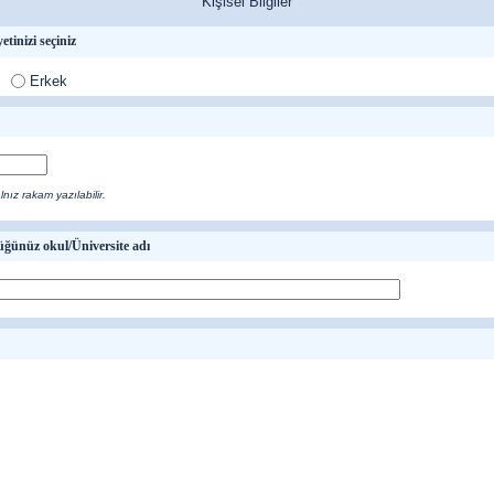
Kişisel Bilgiler
etinizi seçiniz
Erkek
nız rakam yazılabilir.
ğünüz okul/Üniversite adı