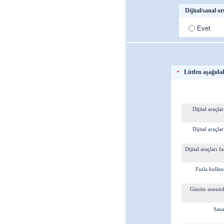
Dijital/sanal o
Evet
Lütfen aşağıdaki
*
Dijital araçl
Dijital araçl
Dijital araçları 
Fazla kulla
Günün sonunda
Sana