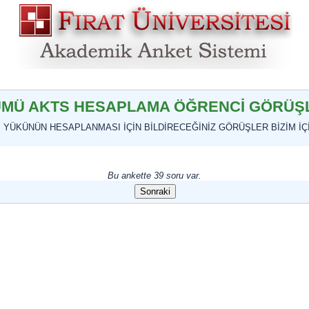
ÜMÜ AKTS HESAPLAMA ÖĞRENCİ GÖRÜŞL
Ş YÜKÜNÜN HESAPLANMASI İÇİN BİLDİRECEĞİNİZ GÖRÜŞLER BİZİM İ
Bu ankette 39 soru var.
Sonraki