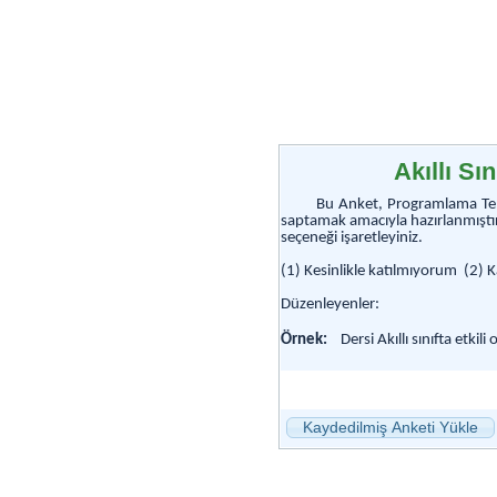
Akıllı Sı
Bu Anket, Programlama
Te
saptamak amacıyla hazırlanmıştı
seçeneği işaretleyiniz.
(1) Kesinlikle katılmıyorum (2)
Düzenleyenler:
Örnek:
Dersi Akıllı sınıfta
etk