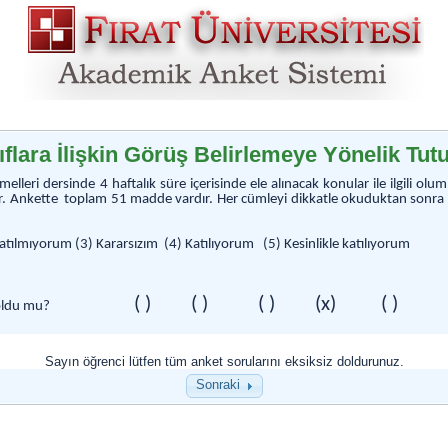
nıflara İlişkin Görüş Belirlemeye Yönelik Tu
melleri
dersinde 4 haftalık süre içerisinde ele alınacak konular ile ilgili ol
r. Ankette toplam 51 madde vardır. Her cümleyi dikkatle okuduktan sonra 
 Katılmıyorum
(3) Kararsızım (4) Katılıyorum
(5) Kesinlikle
katılıyorum
( ) ( ) ( ) (x) ( )
ili oldu mu?
Sayın öğrenci lütfen tüm anket sorularını eksiksiz doldurunuz.
Sonraki